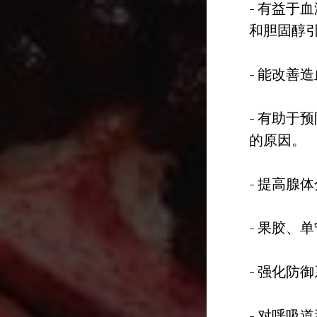
- 有益于
和胆固醇
- 能改善
- 有助于
的原因。
- 提高腺
- 果胶、
- 强化防
- 对呼吸