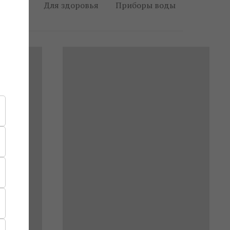
аген
Для здоровья
Приборы воды