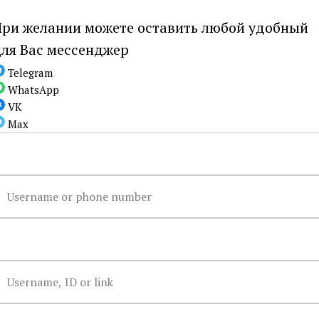
я ног
Для лица и
Для волос
Колл
кожи
ри желании можете оставить любой удобный
ля Вас мессенджер
Telegram
WhatsApp
VK
Max