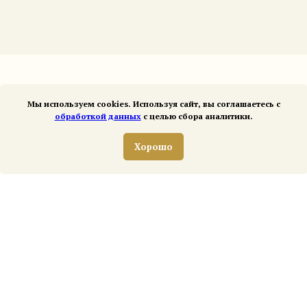
Мы используем cookies. Используя сайт, вы соглашаетесь с
ДОПОЛНИТЕЛЬНО
ПРОДУКЦИЯ
обработкой данных
с целью сбора аналитики.
Статьи
Экстракты для здоровья и
красоты
Хорошо
Вакансии
Маникюрные инструменты
Оплата и доставка
Расчески
Обучение необрезному
маникюру
О КОМПАНИИ
САМЫЕ СВЕЖИЕ
НОВОСТИ
Магазины
Контакты
Достижения