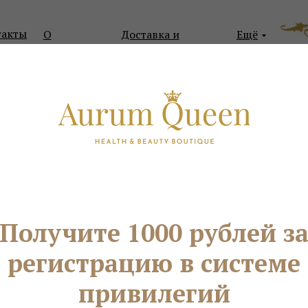
такты
О
Доставка и
Ещё
компании
оплата
Я ЛИЦА И КОЖИ
ДЛЯ ВОЛОС
ДЛЯ ЗДОРОВЬЯ
КО
ует
Получите 1000 рублей з
регистрацию в системе
привилегий