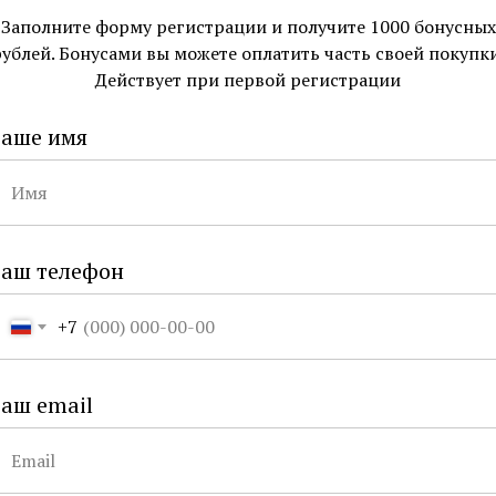
Заполните форму регистрации и получите 1000 бонусных
рублей. Бонусами вы можете оплатить часть своей покупки
Действует при первой регистрации
Ваше имя
УКЦИЯ
О КОМПАНИИ
Ваш телефон
ты для здоровья и красоты
Магазины
рные инструменты
Контакты
+7
и
Достижения
Сотрудничество
аш email