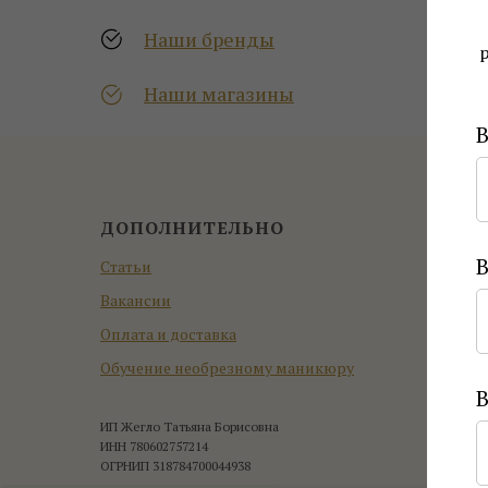
Наши бренды
Наши магазины
ДОПОЛНИТЕЛЬНО
ПРОД
Статьи
Экстрак
Вакансии
Маникю
Оплата и доставка
Расческ
Обучение необрезному маникюру
В
ИП Жегло Татьяна Борисовна
ИНН 780602757214
ОГРНИП 318784700044938