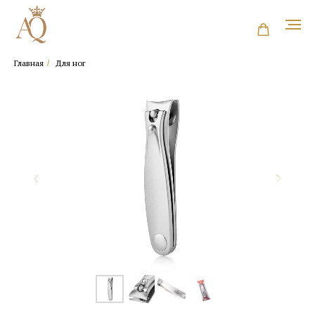
Главная
Для ног
/