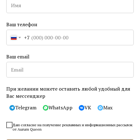
5.0
(
12
)
Гидрогелевые лифтинг-маски
Lamucha V-UP
Ваш телефон
SKU:
1931
+7
4 100
р.
Out of stock
Ваш email
1025 ₽ × 4
Плати частями
ⓘ
Сообщить о поступлении
При желании можете оставить любой удобный для
Вас мессенджер
Купить в 1 клик
Telegram
WhatsApp
VK
Max
Для подтяжки овала лица, второго подбородка
и шеи
Даю согласие на получение рекламных и информационных рассылок
от Aurum Queen
– 3 шт. в упаковке