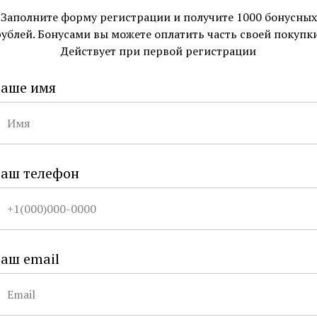
Заполните форму регистрации и получите 1000 бонусных
Купить в 1 кли
рублей. Бонусами вы можете оплатить часть своей покупки
Действует при первой регистрации
– Создаёт 
процедура
Ваше имя
– Страна
Ко
Доставка
— По Санкт-Пет
Бесплатная дост
Ваш телефон
— По Москве по
Бесплатная дост
— По России по
Бесплатная дост
ОПЛАТИТЬ 
аш email