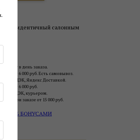
к
.
эффект идентичный салонным
м
рея
ербургу в день заказа.
авка от 6 000 руб. Есть самовывоз.
чтой, СДЭК, Яндекс Доставкой.
авка от 6 000 руб.
чтой, СДЭК, курьером.
авка при заказе от 15 000 руб.
ДО 30% БОНУСАМИ