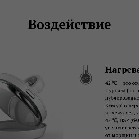
Воздействие
Нагрев
42 ℃ — это о
журнала Journa
публикованно
Кейо, Универ
выяснялось, 
42 ℃, HSP (бе
увеличивается
от морщин и о