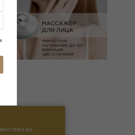
х
 массажа на