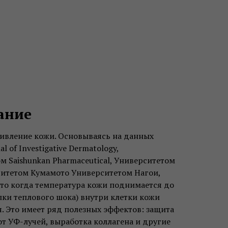
ание
живление кожи. Основываясь на данных
l of Investigative Dermatology,
м Saishunkan Pharmaceutical, Университетом
ситетом Кумамото Университетом Нагои,
что когда температура кожи поднимается до
лки теплового шока) внутри клетки кожи
. Это имеет ряд полезных эффектов: защита
т УФ-лучей, выработка коллагена и другие