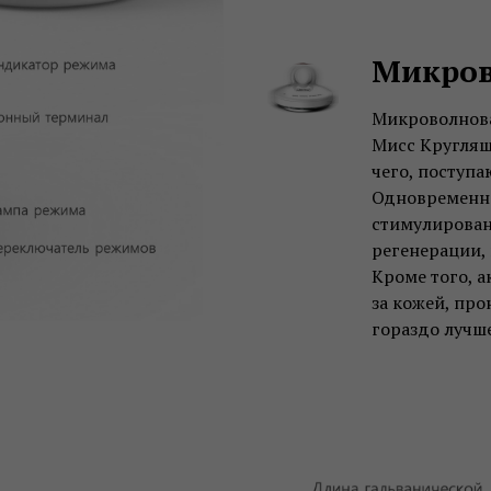
Микро
Микроволнова
Мисс Кругляш
чего, поступа
Одновременно
стимулирован
регенерации,
Кроме того, 
за кожей, про
гораздо лучше