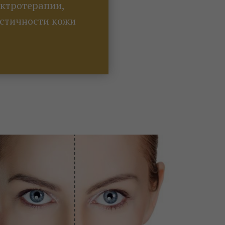
ектротерапии,
стичности кожи