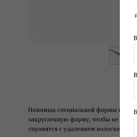
Ножницы специальной формы предназ
В
закругленную форму, чтобы не трав
справятся с удалением волосков в т