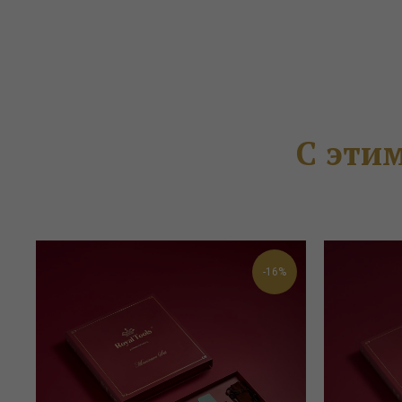
С эти
-16%