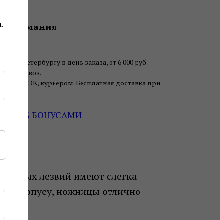
l Tools
.
тво
Германия
анкт-Петербургу в день заказа, от 6 000 руб.
ь самовывоз.
чтой, СДЭК, курьером. Бесплатная доставка при
 руб.
ДО 30% БОНУСАМИ
 острых лезвий имеют слегка
ому корпусу, ножницы отлично