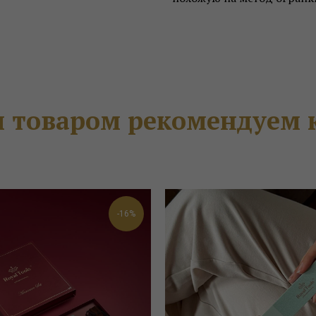
м товаром рекомендуем 
-16%