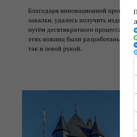
Благодаря инновационной производ
П
закалки, удалось получить изделие 
д
путём десятикратного процесса фац
этих ножниц были разработаны таким
так и левой рукой.