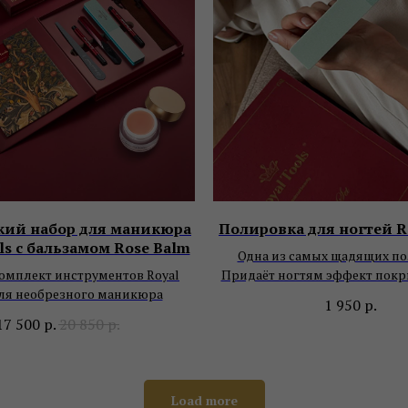
кий набор для маникюра
Полировка для ногтей Ro
ls с бальзамом Rose Balm
Одна из самых щадящих по
омплект инструментов Royal
Придаёт ногтям эффект покр
для необрезного маникюра
1 950
р.
17 500
р.
20 850
р.
Load more