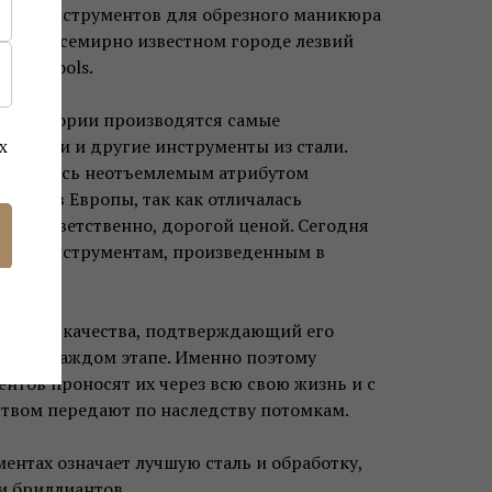
ьных инструментов для обрезного маникюра
ых во всемирно известном городе лезвий
RoyalTools.
о территории производятся самые
я, ножи и другие инструменты из стали.
х
n являлась неотъемлемым атрибутом
 домов Европы, так как отличалась
, соответственно, дорогой ценой. Сегодня
ящим инструментам, произведенным в
.
 стандарт качества, подтверждающий его
во на каждом этапе. Именно поэтому
нтов проносят их через всю свою жизнь и с
ством передают по наследству потомкам.
ментах означает лучшую сталь и обработку,
и бриллиантов.