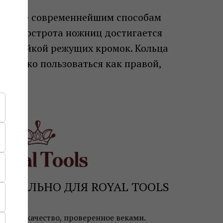
 также современнейшим способам
димая острота ножниц достигается
астройкой режущих кромок. Кольца
о легко пользоваться как правой,
ЕЦИАЛЬНО ДЛЯ ROYAL TOOLS
мецкое качество, проверенное веками.