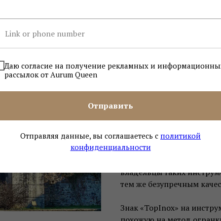
Коллекция профессионал
и педикюра, произведённ
Золинген специально для 
Начиная с XV века, на ег
высококачественные лезви
Даю согласие на получение рекламных и информационны
рассылок от Aurum Queen
Тогда продукция Solinge
дворянских и королевских
превосходным качеством и
Отправить
же прикоснуться к насто
Золингене, может каждый
Отправляя данные, вы соглашаетесь с
политикой
конфиденциальности
«Made in Solingen» – это
оригинальное производст
владельцы таких инструме
тем же безупречным каче
Знак «TopInox» на инстру
похожую на метод огранк