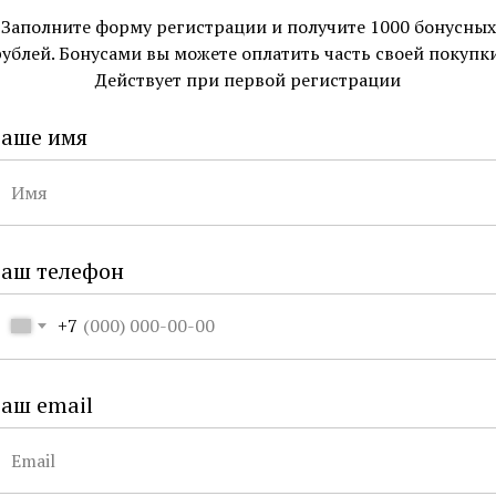
Заполните форму регистрации и получите 1000 бонусных
Бренд
Roya
рублей. Бонусами вы можете оплатить часть своей покупки
Производс
Действует при первой регистрации
Доставка
Ваше имя
— По Москве и С
бесплатно. Ест
— По России по
заказе от 15 000
ОПЛАТИТЬ 
Ваш телефон
+7
начены для ухода за бородой и усами. Концы
аш email
мировать кожу. Благодаря удлиненному и тонк
руднодоступных местах.