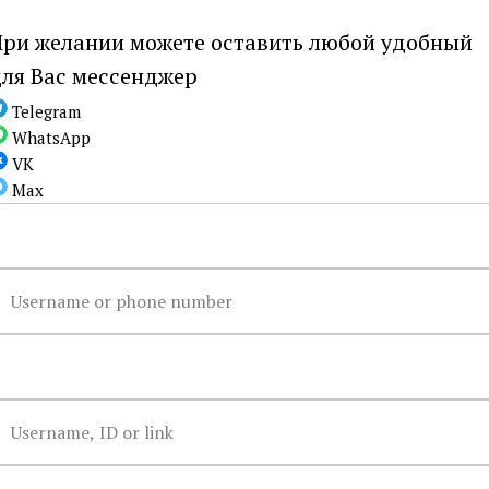
ственной технологии щадящего формования, а
ри желании можете оставить любой удобный
с идеальной устойчивой поверхностью. Необхо
ля Вас мессенджер
етирования и последующей ручной заточки с н
Telegram
 образом, чтобы инструментом было одинаков
WhatsApp
VK
Max
СП
Solingen – высочайшее не