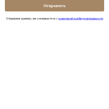
от 15 000 руб.
Отправить
ОПЛАТИТЬ ДО 30% БОНУСАМИ
Отправляя данные, вы соглашаетесь с
политикой конфиденциальности
Ножницы для детей
Royal Tools
- безопасность и нежность для самых маленьких
Подарите своему малышу безопасный уход с
детскими ножницами Royal Tools — инструментом,
созданным специально для деликатной кожи
младенцев и маленьких детей.
Закругленные острия исключают возможность
случайных порезов, превращая процедуру ухода в
спокойный и безопасный ритуал.