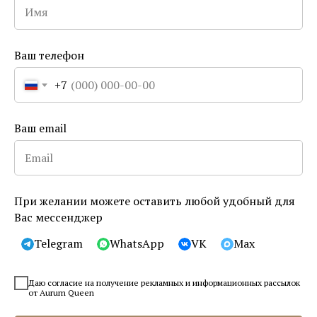
Ножницы для детей
SKU:
2202
Ваш телефон
5 950
р.
+7
1487 ₽ × 4
Плати частями
ⓘ
Ваш email
В корзину
Купить в 1 клик
При желании можете оставить любой удобный для
Вас мессенджер
Бренд
Royal Tools
Производство
Германия
Telegram
WhatsApp
VK
Max
Доставка
Даю согласие на получение рекламных и информационных рассылок
— По Москве и Санкт-Петербургу в день заказа, от 6 000 руб. бесплатно.
от Aurum Queen
Есть самовывоз.
— По России почтой, СДЭК, курьером. Бесплатная доставка при заказе