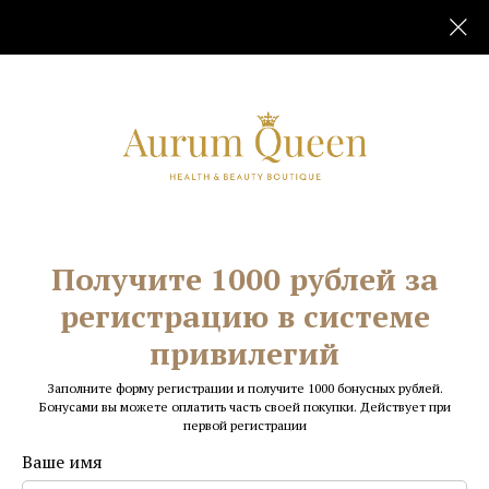
О ЗДОРОВЬЕ
Почему мы отекаем?
Как вернуть телу легкость
Получите 1000 рублей за
регистрацию в системе
привилегий
Заполните форму регистрации и получите 1000 бонусных рублей.
Вы замечали, что к вечеру любимые туфли
Бонусами вы можете оплатить часть своей покупки. Действует при
первой регистрации
становятся тесными, а на щиколотках остаются
следы от резинок носков? Или что утреннее лицо в
Ваше имя
зеркале кажется немного «помятым» и не