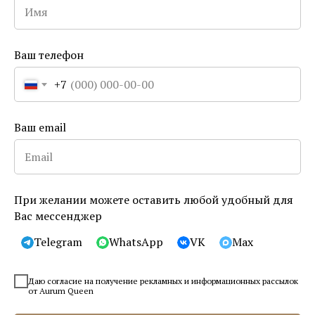
Пинцет Solingen наклонный GOLD RT
р.
Ваш телефон
Out of stock
+7
Сообщить о поступлении
Ваш email
Купить в 1 клик
Производство
Золинген
,
Германия
При желании можете оставить любой удобный для
Доставка
Вас мессенджер
— По Москве и Санкт-Петербургу в день заказа, от 6 000 руб. бесплатно.
Есть самовывоз.
Telegram
WhatsApp
VK
Max
— По России почтой, СДЭК, курьером. Бесплатная доставка при заказе
от 15 000 руб.
Даю согласие на получение рекламных и информационных рассылок
от Aurum Queen
Наклонный пинцет классического дизайна