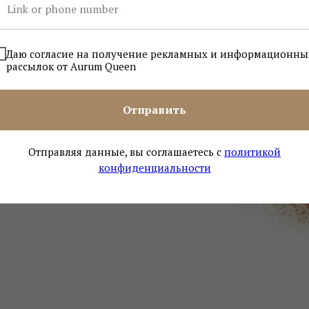
Даю согласие на получение рекламных и информационны
бная паста,
рассылок от Aurum Queen
ждает эмаль.
Отправить
онная формула
Отправляя данные, вы соглашаетесь с
политикой
конфиденциальности
ии и увеличивает