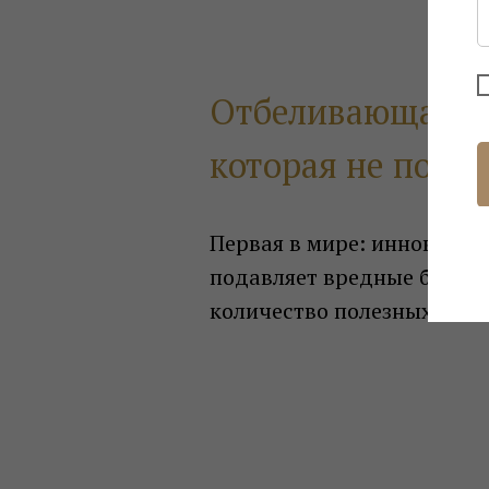
Отбеливающая зу
которая не повре
Первая в мире: инноваци
подавляет вредные бактер
количество полезных!