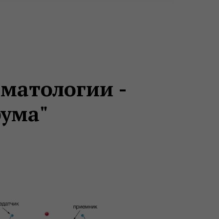
оматологии -
рума"