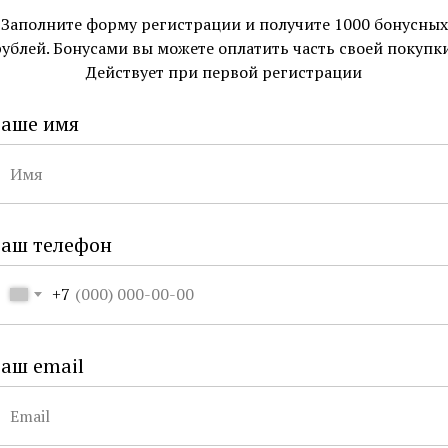
– 120 мл
Заполните форму регистрации и получите 1000 бонусных
– Страна
Ко
рублей. Бонусами вы можете оплатить часть своей покупки
Действует при первой регистрации
Доставка
— По Москве и С
Ваше имя
бесплатно. Ест
— По России по
Бесплатная дост
ОПЛАТИТЬ 
Ваш телефон
+7
тав
Бренд
Серт
аш email