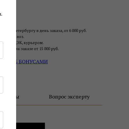
рея
.
анкт-Петербургу в день заказа, от 6 000 руб.
ь самовывоз.
чтой, СДЭК, курьером.
авка при заказе от 15 000 руб.
ДО 30% БОНУСАМИ
ификаты
Вопрос эксперту