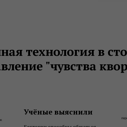
ая технология в ст
вление "чувства кво
Учёные выяснили
Бактерии способны общаться