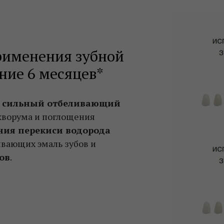
применения зубной
ние 6 месяцев*
т
сильный отбеливающий
кворума и поглощения
ния перекиси водорода
вающих эмаль зубов и
ов
.