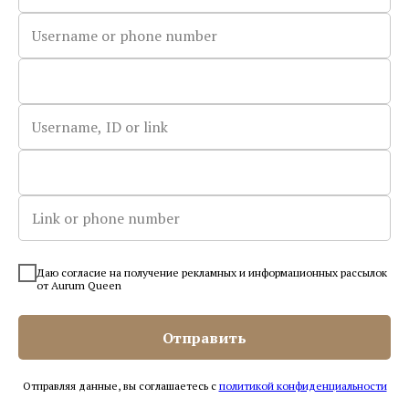
— По России почтой, СДЭК, курьером.
Бесплатная доставка при заказе от 15 000 руб.
ОПЛАТИТЬ ДО 30% БОНУСАМИ
Отзывы
5.0
(
6
)
Даю согласие на получение рекламных и информационных рассылок
от Aurum Queen
Описание
Инструкция
Характеристи
Отправить
Отправляя данные, вы соглашаетесь с
политикой конфиденциальности