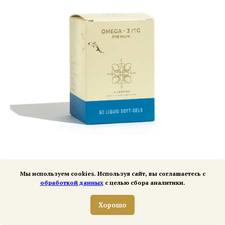
Омега-3 rTG Premium 4 Lemons
Мы используем cookies. Используя сайт, вы соглашаетесь с
обработкой данных
с целью сбора аналитики.
SKU:
2768
Хорошо
8 900
р.