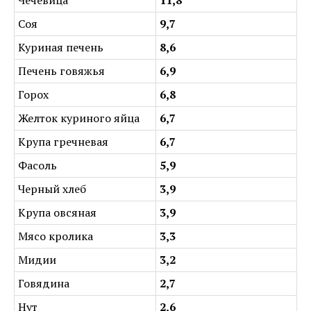
Соя
9,7
Куриная печень
8,6
Печень говяжья
6,9
Горох
6,8
Желток куриного яйца
6,7
Крупа гречневая
6,7
Фасоль
5,9
Черный хлеб
3,9
Крупа овсяная
3,9
Мясо кролика
3,3
Мидии
3,2
Говядина
2,7
Нут
2,6