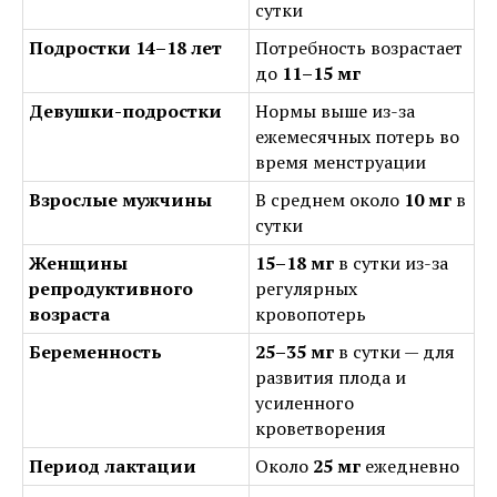
сутки
Подростки 14–18 лет
Потребность возрастает
до
11–15 мг
Девушки-подростки
Нормы выше из-за
ежемесячных потерь во
время менструации
Взрослые мужчины
В среднем около
10 мг
в
сутки
Женщины
15–18 мг
в сутки из-за
репродуктивного
регулярных
возраста
кровопотерь
Беременность
25–35 мг
в сутки — для
развития плода и
усиленного
кроветворения
Период лактации
Около
25 мг
ежедневно